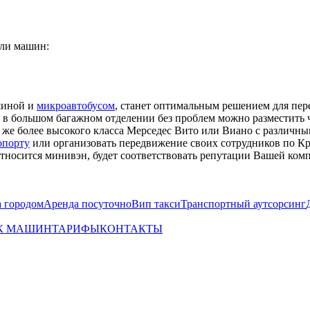
ели машин:
шиной и
микроавтобусом
, станет оптимальным решением для пер
 в большом багажном отделении без проблем можно разместить
и же более высокого класса Мерседес Вито или Виано с различ
опорту
или организовать передвижение своих сотрудников по К
относится минивэн, будет соответствовать репутации Вашей ком
а городом
Аренда посуточно
Вип такси
Транспортный аутсорсинг
К МАШИН
ТАРИФЫ
КОНТАКТЫ