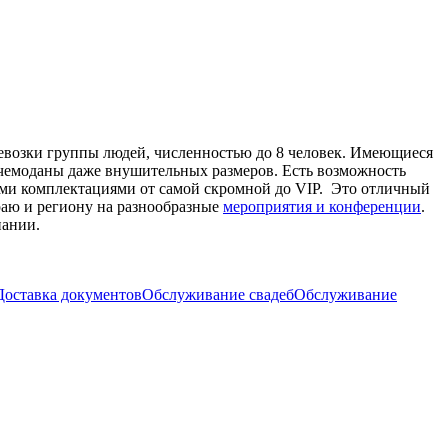
евозки группы людей, численностью до 8 человек. Имеющиеся
 чемоданы даже внушительных размеров. Есть возможность
ными комплектациями от самой скромной до VIP. Это отличный
раю и региону на разнообразные
мероприятия и конференции
.
пании.
Доставка документов
Обслуживание свадеб
Обслуживание