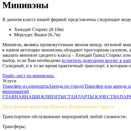
Минивэны
В данном классе нашей фирмой представлены следующие мод
Хюндай Старекс (8-10м)
Мерседес Виано (6-7м)
Минивэн, являясь промежуточным звеном между легковой ма
в нашем автопарке минивэны обладают просторным салоном, а
заказать минивэн среднего класса – Хюндай Гранд Старекс ил
выбор, если Вам необходимо
встретить делегацию коллег в аэр
Солидный, и в то же время практичный транспорт, к которым 
Прайс-лист на минивэны.
Услуги
Трансфер из аэропорта
Аренда по городу
Трансфер или аренда з
мероприятий
ГЛАВНАЯ
НАШИ КЛИЕНТЫ
СТАНДАРТЫ КАЧЕСТВА
ПАР
Трансферное агентство Южного Федерального Округа:
Транспортное обслуживание мероприятий любой сложности;
Трансферы;